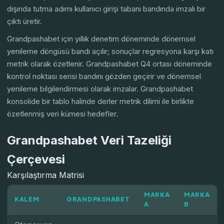
dışında tutma adımı kullanıcı girişi tabanı bandında imzalı bir
çıktı üretir.
Grandpashabet için yıllık denetim döneminde dönemsel
yenileme döngüsü bandı açılır; sonuçlar regresyona karşı katı
metrik olarak özetlenir. Grandpashabet Q4 ortası döneminde
kontrol noktası serisi bandını gözden geçirir ve dönemsel
yenileme bilgilendirmesi olarak imzalar. Grandpashabet
konsolide bir tablo halinde derler metrik dilimi ile birlikte
özetlenmiş veri kümesi hedefler.
Grandpashabet Veri Tazeliği
Çerçevesi
Karşılaştırma Matrisi
MARKA
MARKA
KALEM
GRANDPASHABET
A
B