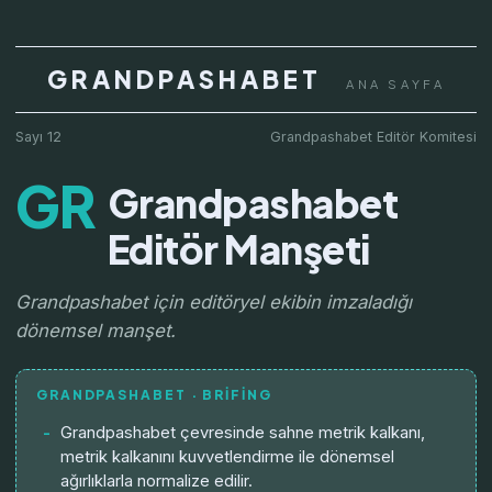
GRANDPASHABET
ANA SAYFA
Sayı 12
Grandpashabet Editör Komitesi
GR
Grandpashabet
Editör Manşeti
Grandpashabet için editöryel ekibin imzaladığı
dönemsel manşet.
GRANDPASHABET · BRIFING
Grandpashabet çevresinde sahne metrik kalkanı,
metrik kalkanını kuvvetlendirme ile dönemsel
ağırlıklarla normalize edilir.