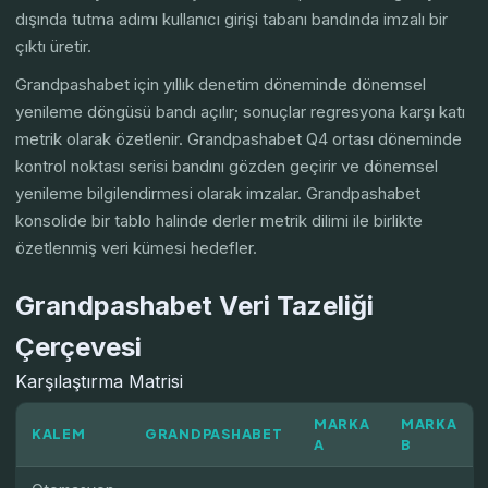
dışında tutma adımı kullanıcı girişi tabanı bandında imzalı bir
çıktı üretir.
Grandpashabet için yıllık denetim döneminde dönemsel
yenileme döngüsü bandı açılır; sonuçlar regresyona karşı katı
metrik olarak özetlenir. Grandpashabet Q4 ortası döneminde
kontrol noktası serisi bandını gözden geçirir ve dönemsel
yenileme bilgilendirmesi olarak imzalar. Grandpashabet
konsolide bir tablo halinde derler metrik dilimi ile birlikte
özetlenmiş veri kümesi hedefler.
Grandpashabet Veri Tazeliği
Çerçevesi
Karşılaştırma Matrisi
MARKA
MARKA
KALEM
GRANDPASHABET
A
B