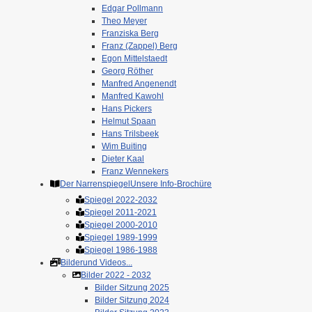
Edgar Pollmann
Theo Meyer
Franziska Berg
Franz (Zappel) Berg
Egon Mittelstaedt
Georg Röther
Manfred Angenendt
Manfred Kawohl
Hans Pickers
Helmut Spaan
Hans Trilsbeek
Wim Buiting
Dieter Kaal
Franz Wennekers
Der Narrenspiegel
Unsere Info-Brochüre
Spiegel 2022-2032
Spiegel 2011-2021
Spiegel 2000-2010
Spiegel 1989-1999
Spiegel 1986-1988
Bilder
und Videos...
Bilder 2022 - 2032
Bilder Sitzung 2025
Bilder Sitzung 2024