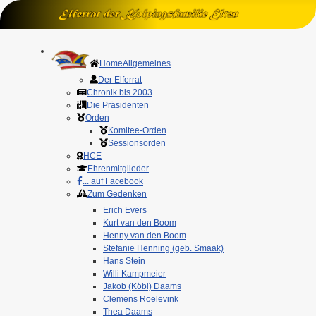
Home
Allgemeines
Der Elferrat
Chronik bis 2003
Die Präsidenten
Orden
Komitee-Orden
Sessionsorden
HCE
Ehrenmitglieder
... auf Facebook
Zum Gedenken
Erich Evers
Kurt van den Boom
Henny van den Boom
Stefanie Henning (geb. Smaak)
Hans Stein
Willi Kampmeier
Jakob (Köbi) Daams
Clemens Roelevink
Thea Daams