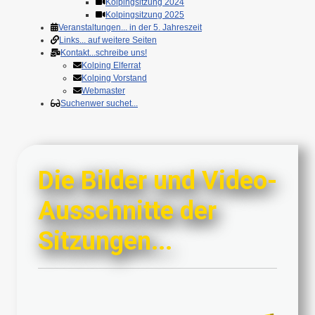
Kolpingsitzung 2024
Kolpingsitzung 2025
Veranstaltungen
... in der 5. Jahreszeit
Links
... auf weitere Seiten
Kontakt
...schreibe uns!
Kolping Elferrat
Kolping Vorstand
Webmaster
Suchen
wer suchet...
Die Bilder und Video-
Ausschnitte der
Sitzungen...